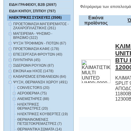
ΕΙΔΗ ΓΡΑΦΕΙΟΥ, B2B (2697)
Φιλτράρισμα των αποτελεσμά
ΕΙΔΗ ΚΗΠΟΥ, ΣΠΙΤΙΟΥ (797)
Εικόνα
ΗΛΕΚΤΡΙΚΕΣ ΣΥΣΚΕΥΕΣ (3506)
Ό
προϊόντος
ΠΡΟΕΤΟΙΜΑΣΙΑ ΜΑΓΕΙΡΕΜΑΤΟΣ -
ΖΑΧΑΡΟΠΛΑΣΤΙΚΗΣ (261)
ΜΑΓΕΙΡΕΜΑ - ΨΗΣΙΜΟ -
ΒΡΑΣΙΜΟ (322)
ΨΥΞΗ ΤΡΟΦΙΜΩΝ - ΠΟΤΩΝ (67)
ΚΛΙΜ
UNIT
BTU
ΠΡΟΕΤΟΙΜΑΣΙΑ ΚΑΦΕ (178)
ΕΠΕΞΕΡΓΑΣΙΑ ΦΡΟΥΤΩΝ (40)
ΠΛΥΝΤΗΡΙΑ (45)
ΣΙΔΕΡΩΜΑ ΡΟΥΧΩΝ (87)
1200
ΕΙΚΟΝΑ και ΗΧΟΣ (1478)
ΚΑΘΑΡΙΣΜΟΣ ΕΠΙΦΑΝΕΙΩΝ (64)
KΛΙΜΑ
SPLIT
ΑΠΟ
11800
ΨΥΞΗ, ΘΕΡΜΑΝΣΗ ΧΩΡΟΥ (491)
CONVECTORS (20)
ΑΕΡΟΘΕΡΜΑ (75)
12300B
ΑΝΕΜΙΣΤΗΡΕΣ (88)
ΗΛΕΚΤΡΙΚΕΣ
ΘΕΡΜΑΣΤΡΕΣ (20)
ΗΛΕΚΤΡΙΚΕΣ ΚΟΥΒΕΡΤΕΣ (19)
ΘΕΡΜΑΙΝΟΜΕΝΕΣ
ΠΕΤΣΕΤΟΚΡΕΜΑΣΤΡΕΣ (7)
ΘΕΡΜΑΝΤΙΚΑ ΣΩΜΑΤΑ (14)