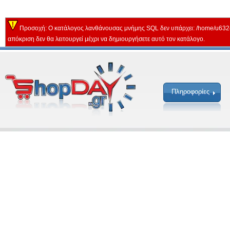
Προσοχή: Ο κατάλογος λανθάνουσας μνήμης SQL δεν υπάρχει: /home/u632
απόκριση δεν θα λειτουργεί μέχρι να δημιουργήσετε αυτό τον κατάλογο.
Πληροφορίες