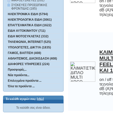
ΜΙΚΡΟΣΥΣΚΕΥΕΣ (202)
on / of
τεχνολογί
dB (
ΣΥΣΚΕΥΕΣ ΠΡΟΣΩΠΙΚΗΣ
ΦΡΟΝΤΙΔΑΣ (185)
ΗΛΕΚΤΡΟΝΙΚΑ ΕΙΔΗ (5794)
τηλεχει
ΗΛΕΚΤΡΟΛΟΓΙΚΑ ΕΙΔΗ (3061)
ΕΠΑΓΓΕΛΜΑΤΙΚΑ ΕΙΔΗ (1622)
ΕΙΔΗ ΑΥΤΟΚΙΝΗΤΟΥ (711)
ΕΙΔΗ ΜΟΤΟΣΥΚΛΕΤΑΣ (332)
ΤΗΛΕΦΩΝΙΑ, INTERNET (525)
ΥΠΟΛΟΓΙΣΤΕΣ, ΔΙΚΤΥΑ (1835)
ΚΛΙΜ
MU
FEEL
ΓΑΜΟΣ, ΒΑΠΤΙΣΗ (408)
ΑΘΛΗΤΙΣΜΟΣ, ΔΙΑΣΚΕΔΑΣΗ (408)
ΔΙΑΦΟΡΕΣ ΥΠΗΡΕΣΙΕΣ (224)
ΚΑΙ 
Προσφορές...
Νέα προϊόντα...
on / of
τεχνολογί
dB (
Επιλεγμένα προϊόντα ...
Όλα τα προϊόντα ...
τηλεχει
Το καλάθι αγορών σας:
[εδώ]
Το καλάθι σας είναι άδειο.