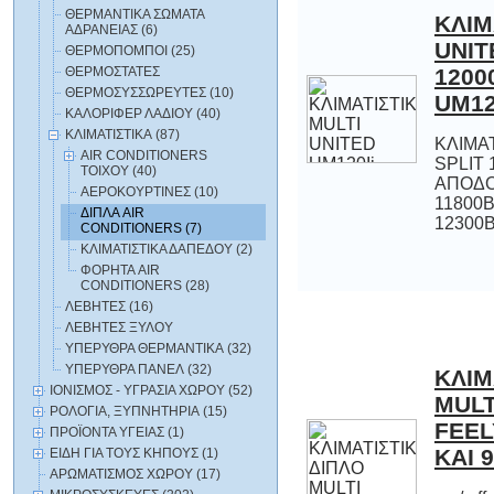
ΘΕΡΜΑΝΤΙΚΑ ΣΩΜΑΤΑ
ΚΛΙΜ
UNI
120
ΑΔΡΑΝΕΙΑΣ (6)
ΘΕΡΜΟΠΟΜΠΟΙ (25)
ΘΕΡΜΟΣΤΑΤΕΣ
ΘΕΡΜΟΣΥΣΣΩΡΕΥΤΕΣ (10)
UM12
ΚΑΛΟΡΙΦΕΡ ΛΑΔΙΟΥ (40)
ΚΛΙΜΑΤΙΣΤΙΚΑ (87)
KΛΙΜΑ
SPLIT
ΑΠΟΔ
11800
AIR CONDITIONERS
ΤΟΙΧΟΥ (40)
ΑΕΡΟΚΟΥΡΤΙΝΕΣ (10)
ΔΙΠΛΑ AIR
12300B
CONDITIONERS (7)
ΚΛΙΜΑΤΙΣΤΙΚΑ ΔΑΠΕΔΟΥ (2)
ΦΟΡΗΤΑ AIR
CONDITIONERS (28)
ΛΕΒΗΤΕΣ (16)
ΛΕΒΗΤΕΣ ΞΥΛΟΥ
ΥΠΕΡΥΘΡΑ ΘΕΡΜΑΝΤΙΚΑ (32)
ΥΠΕΡΥΘΡΑ ΠΑΝΕΛ (32)
ΚΛΙΜ
MU
FEEL
ΙΟΝΙΣΜΟΣ - ΥΓΡΑΣΙΑ ΧΩΡΟΥ (52)
ΡΟΛΟΓΙΑ, ΞΥΠΝΗΤΗΡΙΑ (15)
ΠΡΟΪΟΝΤΑ ΥΓΕΙΑΣ (1)
ΚΑΙ 
ΕΙΔΗ ΓΙΑ ΤΟΥΣ ΚΗΠΟΥΣ (1)
ΑΡΩΜΑΤΙΣΜΟΣ ΧΩΡΟΥ (17)