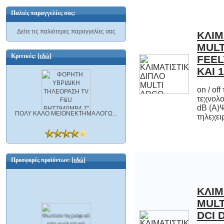
Παλιές παραγγελίες σας:
Δείτε τις παλιότερες παραγγελίες σας
ΚΛΙΜ
MU
FEEL
Κριτικές:
[εδώ]
ΚΑΙ 
on / of
τεχνολογί
dB (
ΠΟΛΥ ΚΑΛΟ ΜΕΙΟΝΕΚΤΗΜΑ ΛΟΓΩ...
τηλεχει
Προσφορές προϊόντων:
[εδώ]
ΚΛΙΜ
MUL
DCI 