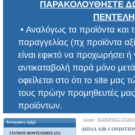
ΠΑΡΑΚΟΛΟΥΘΗΣΤΕ ΔΩ
ΠΕΝΤΕΛΗ
• Αναλόγως τα προϊόντα και τ
παραγγελίας (πχ προϊόντα αξίας μ
είναι εφικτό να προχωρήσει ή να 
αντικαταβολή παρά μόνο μετά α
οφείλεται στο ότι το site μας τώρα 
τους πρώην προμηθευτές μας και
προϊόντων.
Αρχική
-
ΗΛΕΚΤΡΙΚΕΣ ΣΥΣΚΕ
Κατηγορίες:
[εδώ]
ΔΙΠΛΑ AIR CONDITIO
ΣΤΑΤΙΚΟΣ ΜΟΝΤΕΛΙΣΜΟΣ (21)