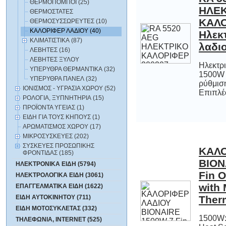
ΘΕΡΜΟΠΟΜΠΟΙ (25)
ΘΕΡΜΟΣΤΑΤΕΣ
ΘΕΡΜΟΣΥΣΣΩΡΕΥΤΕΣ (10)
ΚΑΛΟΡΙΦΕΡ ΛΑΔΙΟΥ (40)
ΚΛΙΜΑΤΙΣΤΙΚΑ (87)
λαδι
ΛΕΒΗΤΕΣ (16)
ΛΕΒΗΤΕΣ ΞΥΛΟΥ
Ηλεκτρ
1500W -
ρύθμισ
ΥΠΕΡΥΘΡΑ ΘΕΡΜΑΝΤΙΚΑ (32)
ΥΠΕΡΥΘΡΑ ΠΑΝΕΛ (32)
ΙΟΝΙΣΜΟΣ - ΥΓΡΑΣΙΑ ΧΩΡΟΥ (52)
Επιπλέο
ΡΟΛΟΓΙΑ, ΞΥΠΝΗΤΗΡΙΑ (15)
ΠΡΟΪΟΝΤΑ ΥΓΕΙΑΣ (1)
ΕΙΔΗ ΓΙΑ ΤΟΥΣ ΚΗΠΟΥΣ (1)
ΑΡΩΜΑΤΙΣΜΟΣ ΧΩΡΟΥ (17)
ΜΙΚΡΟΣΥΣΚΕΥΕΣ (202)
ΣΥΣΚΕΥΕΣ ΠΡΟΣΩΠΙΚΗΣ
ΚΑΛΟ
BION
Fin O
wi
ΦΡΟΝΤΙΔΑΣ (185)
ΗΛΕΚΤΡΟΝΙΚΑ ΕΙΔΗ (5794)
ΗΛΕΚΤΡΟΛΟΓΙΚΑ ΕΙΔΗ (3061)
ΕΠΑΓΓΕΛΜΑΤΙΚΑ ΕΙΔΗ (1622)
ΕΙΔΗ ΑΥΤΟΚΙΝΗΤΟΥ (711)
Ther
ΕΙΔΗ ΜΟΤΟΣΥΚΛΕΤΑΣ (332)
1500W: 
Heat S
1500W
Frost 
ΤΗΛΕΦΩΝΙΑ, INTERNET (525)