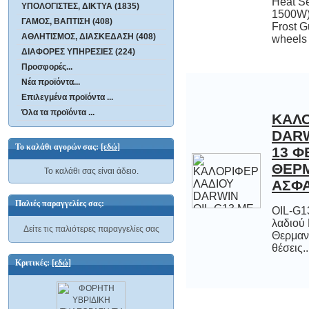
ΥΠΟΛΟΓΙΣΤΕΣ, ΔΙΚΤΥΑ (1835)
ΓΑΜΟΣ, ΒΑΠΤΙΣΗ (408)
ΑΘΛΗΤΙΣΜΟΣ, ΔΙΑΣΚΕΔΑΣΗ (408)
wheels
ΔΙΑΦΟΡΕΣ ΥΠΗΡΕΣΙΕΣ (224)
Προσφορές...
Νέα προϊόντα...
Επιλεγμένα προϊόντα ...
Όλα τα προϊόντα ...
ΚΑΛΟ
DARW
13 Φ
ΘΕ
Το καλάθι αγορών σας:
[εδώ]
Το καλάθι σας είναι άδειο.
ΑΣΦΑ
Παλιές παραγγελίες σας:
OIL-G1
λαδι
Θερμαντ
Δείτε τις παλιότερες παραγγελίες σας
θέσεις..
Κριτικές:
[εδώ]