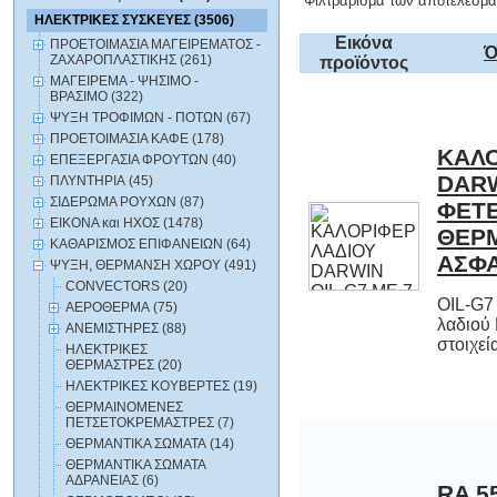
Φιλτράρισμα των αποτελεσμά
ΗΛΕΚΤΡΙΚΕΣ ΣΥΣΚΕΥΕΣ (3506)
Εικόνα
ΠΡΟΕΤΟΙΜΑΣΙΑ ΜΑΓΕΙΡΕΜΑΤΟΣ -
Ό
ΖΑΧΑΡΟΠΛΑΣΤΙΚΗΣ (261)
προϊόντος
ΜΑΓΕΙΡΕΜΑ - ΨΗΣΙΜΟ -
ΒΡΑΣΙΜΟ (322)
ΨΥΞΗ ΤΡΟΦΙΜΩΝ - ΠΟΤΩΝ (67)
ΠΡΟΕΤΟΙΜΑΣΙΑ ΚΑΦΕ (178)
ΚΑΛΟ
DARW
ΦΕΤ
ΘΕ
ΕΠΕΞΕΡΓΑΣΙΑ ΦΡΟΥΤΩΝ (40)
ΠΛΥΝΤΗΡΙΑ (45)
ΣΙΔΕΡΩΜΑ ΡΟΥΧΩΝ (87)
ΕΙΚΟΝΑ και ΗΧΟΣ (1478)
ΚΑΘΑΡΙΣΜΟΣ ΕΠΙΦΑΝΕΙΩΝ (64)
ΑΣΦΑ
ΨΥΞΗ, ΘΕΡΜΑΝΣΗ ΧΩΡΟΥ (491)
CONVECTORS (20)
OIL-G7
λαδιού
ΑΕΡΟΘΕΡΜΑ (75)
ΑΝΕΜΙΣΤΗΡΕΣ (88)
στοιχεί
ΗΛΕΚΤΡΙΚΕΣ
ΘΕΡΜΑΣΤΡΕΣ (20)
ΗΛΕΚΤΡΙΚΕΣ ΚΟΥΒΕΡΤΕΣ (19)
ΘΕΡΜΑΙΝΟΜΕΝΕΣ
ΠΕΤΣΕΤΟΚΡΕΜΑΣΤΡΕΣ (7)
ΘΕΡΜΑΝΤΙΚΑ ΣΩΜΑΤΑ (14)
ΘΕΡΜΑΝΤΙΚΑ ΣΩΜΑΤΑ
ΑΔΡΑΝΕΙΑΣ (6)
RA 5
ΗΛΕ
ΚΑΛΟΡΙ
Ηλεκτρι