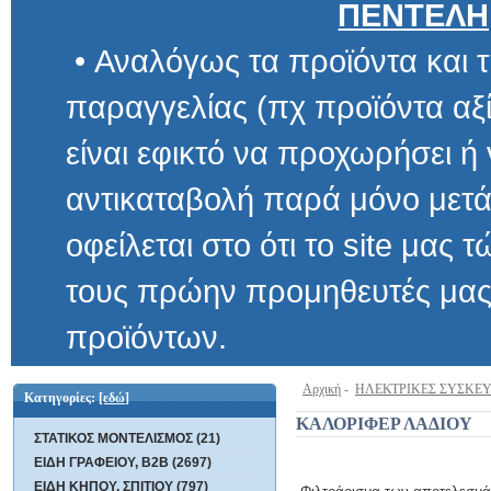
ΠΕΝΤΕΛΗ
• Αναλόγως τα προϊόντα και τ
παραγγελίας (πχ προϊόντα αξίας μ
είναι εφικτό να προχωρήσει ή να 
αντικαταβολή παρά μόνο μετά α
οφείλεται στο ότι το site μας τώρα 
τους πρώην προμηθευτές μας και
προϊόντων.
Αρχική
-
ΗΛΕΚΤΡΙΚΕΣ ΣΥΣΚΕ
Κατηγορίες:
[εδώ]
ΚΑΛΟΡΙΦΕΡ ΛΑΔΙΟΥ
ΣΤΑΤΙΚΟΣ ΜΟΝΤΕΛΙΣΜΟΣ (21)
ΕΙΔΗ ΓΡΑΦΕΙΟΥ, B2B (2697)
ΕΙΔΗ ΚΗΠΟΥ, ΣΠΙΤΙΟΥ (797)