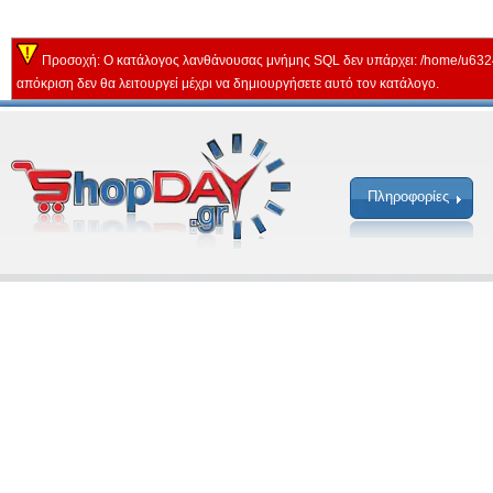
Προσοχή: Ο κατάλογος λανθάνουσας μνήμης SQL δεν υπάρχει: /home/u632
απόκριση δεν θα λειτουργεί μέχρι να δημιουργήσετε αυτό τον κατάλογο.
Πληροφορίες