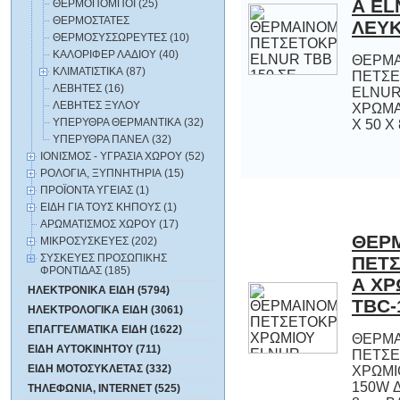
ΘΕΡΜΟΠΟΜΠΟΙ (25)
ΘΕΡΜΟΣΤΑΤΕΣ
ΛΕΥ
ΘΕΡΜΟΣΥΣΣΩΡΕΥΤΕΣ (10)
ΚΑΛΟΡΙΦΕΡ ΛΑΔΙΟΥ (40)
ΘΕΡΜ
ΠΕΤΣΕΤ
ELNUR TB
ΧΡΩΜΑ 150
ΚΛΙΜΑΤΙΣΤΙΚΑ (87)
ΛΕΒΗΤΕΣ (16)
ΛΕΒΗΤΕΣ ΞΥΛΟΥ
ΥΠΕΡΥΘΡΑ ΘΕΡΜΑΝΤΙΚΑ (32)
Χ 50 Χ 
ΥΠΕΡΥΘΡΑ ΠΑΝΕΛ (32)
ΙΟΝΙΣΜΟΣ - ΥΓΡΑΣΙΑ ΧΩΡΟΥ (52)
ΡΟΛΟΓΙΑ, ΞΥΠΝΗΤΗΡΙΑ (15)
ΠΡΟΪΟΝΤΑ ΥΓΕΙΑΣ (1)
ΕΙΔΗ ΓΙΑ ΤΟΥΣ ΚΗΠΟΥΣ (1)
ΑΡΩΜΑΤΙΣΜΟΣ ΧΩΡΟΥ (17)
ΘΕΡ
ΠΕΤΣ
Α ΧΡ
ΜΙΚΡΟΣΥΣΚΕΥΕΣ (202)
ΣΥΣΚΕΥΕΣ ΠΡΟΣΩΠΙΚΗΣ
ΦΡΟΝΤΙΔΑΣ (185)
ΗΛΕΚΤΡΟΝΙΚΑ ΕΙΔΗ (5794)
TBC-
ΗΛΕΚΤΡΟΛΟΓΙΚΑ ΕΙΔΗ (3061)
ΕΠΑΓΓΕΛΜΑΤΙΚΑ ΕΙΔΗ (1622)
ΘΕΡΜ
ΠΕΤΣΕΤ
ΧΡΩΜΙΟΥ 
150W ΔΙΑΣΤ
ΕΙΔΗ ΑΥΤΟΚΙΝΗΤΟΥ (711)
ΕΙΔΗ ΜΟΤΟΣΥΚΛΕΤΑΣ (332)
ΤΗΛΕΦΩΝΙΑ, INTERNET (525)