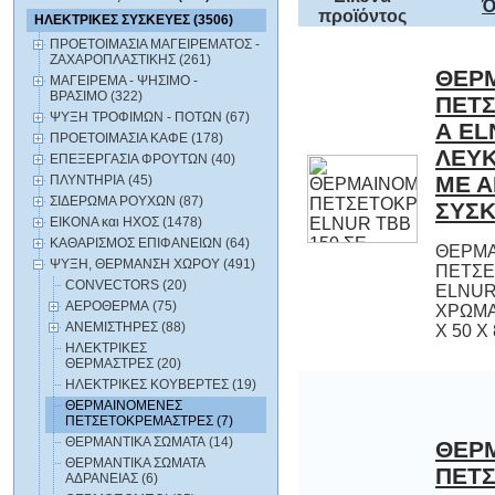
Ό
προϊόντος
ΗΛΕΚΤΡΙΚΕΣ ΣΥΣΚΕΥΕΣ (3506)
ΠΡΟΕΤΟΙΜΑΣΙΑ ΜΑΓΕΙΡΕΜΑΤΟΣ -
ΖΑΧΑΡΟΠΛΑΣΤΙΚΗΣ (261)
ΘΕΡ
ΠΕΤΣ
Α ELN
ΛΕΥΚ
ΜΕ 
ΜΑΓΕΙΡΕΜΑ - ΨΗΣΙΜΟ -
ΒΡΑΣΙΜΟ (322)
ΨΥΞΗ ΤΡΟΦΙΜΩΝ - ΠΟΤΩΝ (67)
ΠΡΟΕΤΟΙΜΑΣΙΑ ΚΑΦΕ (178)
ΕΠΕΞΕΡΓΑΣΙΑ ΦΡΟΥΤΩΝ (40)
ΠΛΥΝΤΗΡΙΑ (45)
ΣΙΔΕΡΩΜΑ ΡΟΥΧΩΝ (87)
ΣΥΣΚ
ΕΙΚΟΝΑ και ΗΧΟΣ (1478)
ΚΑΘΑΡΙΣΜΟΣ ΕΠΙΦΑΝΕΙΩΝ (64)
ΘΕΡΜ
ΠΕΤΣΕΤ
ELNUR TB
ΧΡΩΜΑ 150
ΨΥΞΗ, ΘΕΡΜΑΝΣΗ ΧΩΡΟΥ (491)
CONVECTORS (20)
ΑΕΡΟΘΕΡΜΑ (75)
ΑΝΕΜΙΣΤΗΡΕΣ (88)
Χ 50 Χ 
ΗΛΕΚΤΡΙΚΕΣ
ΘΕΡΜΑΣΤΡΕΣ (20)
ΗΛΕΚΤΡΙΚΕΣ ΚΟΥΒΕΡΤΕΣ (19)
ΘΕΡΜΑΙΝΟΜΕΝΕΣ
ΠΕΤΣΕΤΟΚΡΕΜΑΣΤΡΕΣ (7)
ΘΕΡΜΑΝΤΙΚΑ ΣΩΜΑΤΑ (14)
ΘΕΡ
ΠΕΤΣ
Α ELN
ΘΕΡΜΑΝΤΙΚΑ ΣΩΜΑΤΑ
ΑΔΡΑΝΕΙΑΣ (6)