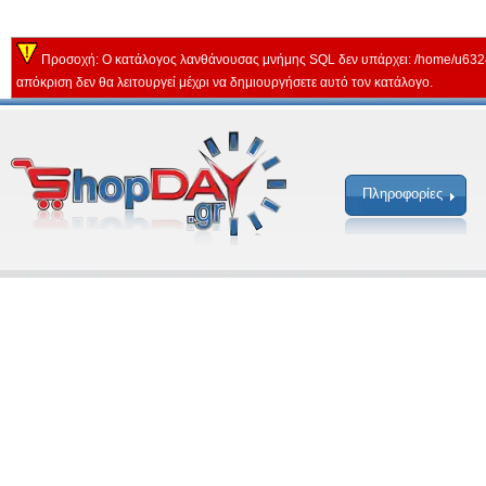
Προσοχή: Ο κατάλογος λανθάνουσας μνήμης SQL δεν υπάρχει: /home/u632
απόκριση δεν θα λειτουργεί μέχρι να δημιουργήσετε αυτό τον κατάλογο.
Πληροφορίες