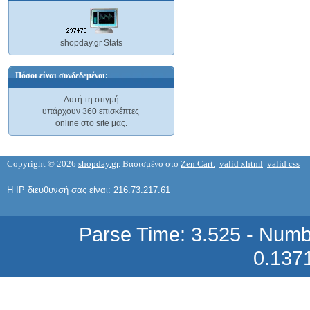
shopday.gr Stats
ΚΑΛΩΔΙΑ ΔΙΚΤΥΟΥ - ΤΗΛΕΦΩΝΙΚΑ
M4F GREY ΚΑΛΩΔΙΟ ΤΗΛΕΦΩΝΙΚΟ
Πόσοι είναι συνδεδεμένοι:
ΑΓΩΓΟΣ : 4 X 0.20 ΠΛΑΚΕ ΓΙΑ ΠΡΕΣΣΑ
0,06 €
Αυτή τη στιγμή
υπάρχουν 360 επισκέπτες
online στο site μας.
Copyright © 2026
shopday.gr
. Βασισμένο στο
Zen Cart.
valid xhtml
valid css
Η IP διευθυνσή σας είναι: 216.73.217.61
Καπάκι για το πιάτο, μίας χρήσης 4050
A-PET διαφανές, Ιταλίας 5050-LC - για
αποθήκευση φαγητού σε πακέτο take
away -Ιδανικό για εκδηλώσεις,
Parse Time: 3.525 - Numb
βαπτίσεις, γάμους, catering
0.137
0,31 €