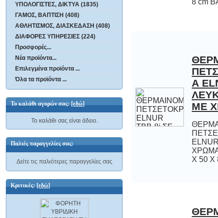
8 cm ΒΑ
ΥΠΟΛΟΓΙΣΤΕΣ, ΔΙΚΤΥΑ (1835)
ΓΑΜΟΣ, ΒΑΠΤΙΣΗ (408)
ΑΘΛΗΤΙΣΜΟΣ, ΔΙΑΣΚΕΔΑΣΗ (408)
ΔΙΑΦΟΡΕΣ ΥΠΗΡΕΣΙΕΣ (224)
Προσφορές...
ΘΕΡ
ΠΕΤΣ
Α ELN
ΛΕΥΚ
Νέα προϊόντα...
Επιλεγμένα προϊόντα ...
Όλα τα προϊόντα ...
Το καλάθι αγορών σας:
[εδώ]
ΜΕ Χ
Το καλάθι σας είναι άδειο.
ΘΕΡΜ
ΠΕΤΣΕΤ
ELNUR TB
ΧΡΩΜΑ 300
Παλιές παραγγελίες σας:
Χ 50 Χ 
Δείτε τις παλιότερες παραγγελίες σας
Κριτικές:
[εδώ]
ΘΕΡ
ΠΕΤΣ
Α ELN
ΛΕΥΚ