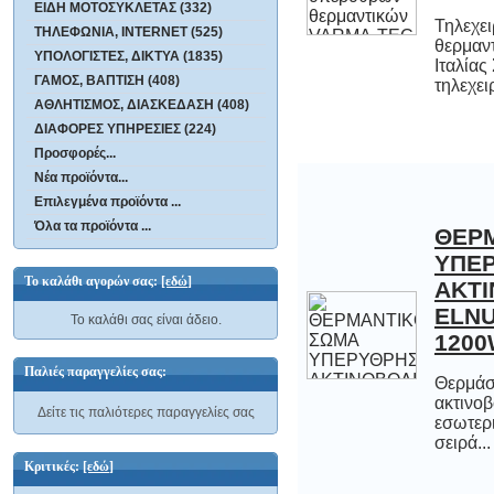
ΕΙΔΗ ΜΟΤΟΣΥΚΛΕΤΑΣ (332)
Τηλεχε
θερμαν
Ιταλ
ΤΗΛΕΦΩΝΙΑ, INTERNET (525)
ΥΠΟΛΟΓΙΣΤΕΣ, ΔΙΚΤΥΑ (1835)
ΓΑΜΟΣ, ΒΑΠΤΙΣΗ (408)
τηλεχειρ
ΑΘΛΗΤΙΣΜΟΣ, ΔΙΑΣΚΕΔΑΣΗ (408)
ΔΙΑΦΟΡΕΣ ΥΠΗΡΕΣΙΕΣ (224)
Προσφορές...
Νέα προϊόντα...
Επιλεγμένα προϊόντα ...
Όλα τα προϊόντα ...
ΘΕΡ
ΥΠ
ΑΚΤ
ELN
Το καλάθι αγορών σας:
[εδώ]
Το καλάθι σας είναι άδειο.
120
Παλιές παραγγελίες σας:
Θερμάσ
ακτινοβολ
εσωτερ
Δείτε τις παλιότερες παραγγελίες σας
σειρά...
Κριτικές:
[εδώ]