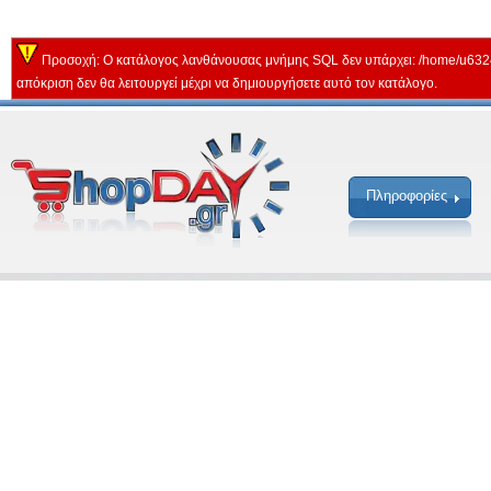
Προσοχή: Ο κατάλογος λανθάνουσας μνήμης SQL δεν υπάρχει: /home/u632
απόκριση δεν θα λειτουργεί μέχρι να δημιουργήσετε αυτό τον κατάλογο.
Πληροφορίες