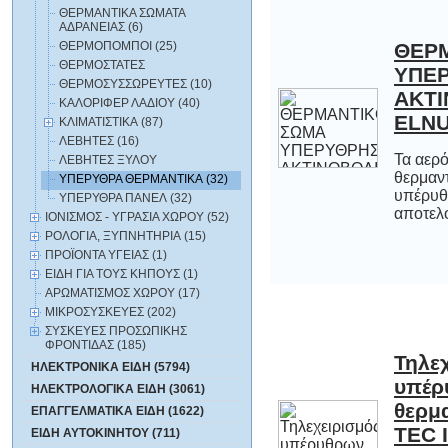
ΘΕΡΜΑΝΤΙΚΑ ΣΩΜΑΤΑ
ΑΔΡΑΝΕΙΑΣ (6)
ΘΕΡΜΟΠΟΜΠΟΙ (25)
ΘΕΡ
ΥΠ
ΑΚΤ
ΘΕΡΜΟΣΤΑΤΕΣ
ΘΕΡΜΟΣΥΣΣΩΡΕΥΤΕΣ (10)
ΚΑΛΟΡΙΦΕΡ ΛΑΔΙΟΥ (40)
ELNU
ΚΛΙΜΑΤΙΣΤΙΚΑ (87)
ΛΕΒΗΤΕΣ (16)
Τα αερό
θερμαν
υπέρυθρη
ΛΕΒΗΤΕΣ ΞΥΛΟΥ
ΥΠΕΡΥΘΡΑ ΘΕΡΜΑΝΤΙΚΑ (32)
ΥΠΕΡΥΘΡΑ ΠΑΝΕΛ (32)
αποτελο
ΙΟΝΙΣΜΟΣ - ΥΓΡΑΣΙΑ ΧΩΡΟΥ (52)
ΡΟΛΟΓΙΑ, ΞΥΠΝΗΤΗΡΙΑ (15)
ΠΡΟΪΟΝΤΑ ΥΓΕΙΑΣ (1)
ΕΙΔΗ ΓΙΑ ΤΟΥΣ ΚΗΠΟΥΣ (1)
ΑΡΩΜΑΤΙΣΜΟΣ ΧΩΡΟΥ (17)
ΜΙΚΡΟΣΥΣΚΕΥΕΣ (202)
ΣΥΣΚΕΥΕΣ ΠΡΟΣΩΠΙΚΗΣ
ΦΡΟΝΤΙΔΑΣ (185)
Τηλε
υπέ
θερμαν
ΗΛΕΚΤΡΟΝΙΚΑ ΕΙΔΗ (5794)
ΗΛΕΚΤΡΟΛΟΓΙΚΑ ΕΙΔΗ (3061)
ΕΠΑΓΓΕΛΜΑΤΙΚΑ ΕΙΔΗ (1622)
TEC Ι
ΕΙΔΗ ΑΥΤΟΚΙΝΗΤΟΥ (711)