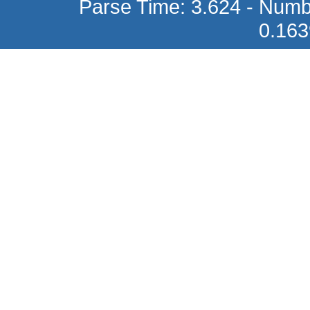
Parse Time: 3.624 - Numb
0.16
ΒΙΒΛΙΟ 544Α ΧΑΡΤΟΣΥΝ ΜΕΛΩΝ 5
ΤΕΜΑΧΙΑ ΦΥΛΛΑ 100 25 Χ 35
42,41 €
ΒΙΒΛΙΟ 544Β ΧΑΡΤΟΣΥΝ ΜΕΛΩΝ
ΦΥΛΛΑ 200 25 Χ 35
14,16 €