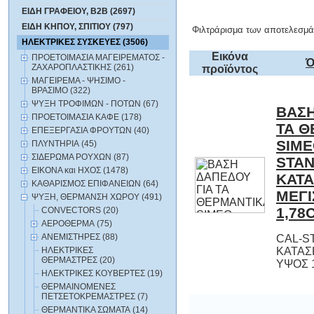
ΕΙΔΗ ΓΡΑΦΕΙΟΥ, B2B (2697)
ΕΙΔΗ ΚΗΠΟΥ, ΣΠΙΤΙΟΥ (797)
Φιλτράρισμα των αποτελεσμά
ΗΛΕΚΤΡΙΚΕΣ ΣΥΣΚΕΥΕΣ (3506)
Εικόνα
ΠΡΟΕΤΟΙΜΑΣΙΑ ΜΑΓΕΙΡΕΜΑΤΟΣ -
Ό
ΖΑΧΑΡΟΠΛΑΣΤΙΚΗΣ (261)
προϊόντος
ΜΑΓΕΙΡΕΜΑ - ΨΗΣΙΜΟ -
ΒΡΑΣΙΜΟ (322)
ΨΥΞΗ ΤΡΟΦΙΜΩΝ - ΠΟΤΩΝ (67)
ΒΑΣΗ
ΤΑ 
SIME
STA
ΚΑ
ΜΕΓ
ΠΡΟΕΤΟΙΜΑΣΙΑ ΚΑΦΕ (178)
ΕΠΕΞΕΡΓΑΣΙΑ ΦΡΟΥΤΩΝ (40)
ΠΛΥΝΤΗΡΙΑ (45)
ΣΙΔΕΡΩΜΑ ΡΟΥΧΩΝ (87)
ΕΙΚΟΝΑ και ΗΧΟΣ (1478)
ΚΑΘΑΡΙΣΜΟΣ ΕΠΙΦΑΝΕΙΩΝ (64)
ΨΥΞΗ, ΘΕΡΜΑΝΣΗ ΧΩΡΟΥ (491)
1,78
CONVECTORS (20)
ΑΕΡΟΘΕΡΜΑ (75)
ΑΝΕΜΙΣΤΗΡΕΣ (88)
CAL-S
ΚΑΤΑΣ
ΗΛΕΚΤΡΙΚΕΣ
ΘΕΡΜΑΣΤΡΕΣ (20)
ΥΨΟΣ 
ΗΛΕΚΤΡΙΚΕΣ ΚΟΥΒΕΡΤΕΣ (19)
ΘΕΡΜΑΙΝΟΜΕΝΕΣ
ΠΕΤΣΕΤΟΚΡΕΜΑΣΤΡΕΣ (7)
ΘΕΡΜΑΝΤΙΚΑ ΣΩΜΑΤΑ (14)