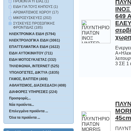
ΠΛΥΝ
ΙΝΟΞ
649 
ΕΛΕ
σε
ΠΡΟΪΟΝΤΑ ΥΓΕΙΑΣ (1)
ΕΙΔΗ ΓΙΑ ΤΟΥΣ ΚΗΠΟΥΣ (1)
ΑΡΩΜΑΤΙΣΜΟΣ ΧΩΡΟΥ (17)
ΜΙΚΡΟΣΥΣΚΕΥΕΣ (202)
ΣΥΣΚΕΥΕΣ ΠΡΟΣΩΠΙΚΗΣ
ΦΡΟΝΤΙΔΑΣ (185)
ΗΛΕΚΤΡΟΝΙΚΑ ΕΙΔΗ (5794)
χωρη
ΗΛΕΚΤΡΟΛΟΓΙΚΑ ΕΙΔΗ (3061)
ΕΠΑΓΓΕΛΜΑΤΙΚΑ ΕΙΔΗ (1622)
Ενεργε
Α+Ηλεκτρο
λειτουργίας
ΕΙΔΗ ΑΥΤΟΚΙΝΗΤΟΥ (711)
ΕΙΔΗ ΜΟΤΟΣΥΚΛΕΤΑΣ (332)
3 ΣΕ 1 κ
ΤΗΛΕΦΩΝΙΑ, INTERNET (525)
ΥΠΟΛΟΓΙΣΤΕΣ, ΔΙΚΤΥΑ (1835)
ΓΑΜΟΣ, ΒΑΠΤΙΣΗ (408)
ΑΘΛΗΤΙΣΜΟΣ, ΔΙΑΣΚΕΔΑΣΗ (408)
ΔΙΑΦΟΡΕΣ ΥΠΗΡΕΣΙΕΣ (224)
Προσφορές...
ΠΛΥΝ
MORR
Νέα προϊόντα...
Επιλεγμένα προϊόντα ...
45cm
Όλα τα προϊόντα ...
ΠΛΥΝΤ
- ΧΩΡ
ΣΕΡ