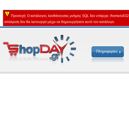
Προσοχή: Ο κατάλογος λανθάνουσας μνήμης SQL δεν υπάρχει: /home/u632
απόκριση δεν θα λειτουργεί μέχρι να δημιουργήσετε αυτό τον κατάλογο.
Πληροφορίες