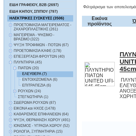
ΕΙΔΗ ΓΡΑΦΕΙΟΥ, B2B (2697)
Φιλτράρισμα των αποτελεσμά
ΕΙΔΗ ΚΗΠΟΥ, ΣΠΙΤΙΟΥ (797)
Εικόνα
ΗΛΕΚΤΡΙΚΕΣ ΣΥΣΚΕΥΕΣ (3506)
Ό
προϊόντος
ΠΡΟΕΤΟΙΜΑΣΙΑ ΜΑΓΕΙΡΕΜΑΤΟΣ -
ΖΑΧΑΡΟΠΛΑΣΤΙΚΗΣ (261)
ΜΑΓΕΙΡΕΜΑ - ΨΗΣΙΜΟ -
ΒΡΑΣΙΜΟ (322)
ΨΥΞΗ ΤΡΟΦΙΜΩΝ - ΠΟΤΩΝ (67)
ΠΡΟΕΤΟΙΜΑΣΙΑ ΚΑΦΕ (178)
ΠΛΥΝ
UNI
ΕΠΕΞΕΡΓΑΣΙΑ ΦΡΟΥΤΩΝ (40)
ΠΛΥΝΤΗΡΙΑ (45)
45cm
ΠΙΑΤΩΝ (20)
ΕΛΕΥΘΕΡΑ (7)
ΕΝΤΟΙΧΙΖΟΜΕΝΑ (6)
ΠΛΥΝΤ
ΕΛΕΥΘΕ
ΑΝΟΞΕΙ
ΕΠΙΤΡΑΠΕΖΙΑ (6)
ΡΟΥΧΩΝ (24)
ΧΩΡΗΤΙ
ΣΤΕΓΝΩΤΗΡΙΑ (1)
ΣΙΔΕΡΩΜΑ ΡΟΥΧΩΝ (87)
ΕΙΚΟΝΑ και ΗΧΟΣ (1478)
ΚΑΘΑΡΙΣΜΟΣ ΕΠΙΦΑΝΕΙΩΝ (64)
ΨΥΞΗ, ΘΕΡΜΑΝΣΗ ΧΩΡΟΥ (491)
ΙΟΝΙΣΜΟΣ - ΥΓΡΑΣΙΑ ΧΩΡΟΥ (52)
ΡΟΛΟΓΙΑ, ΞΥΠΝΗΤΗΡΙΑ (15)