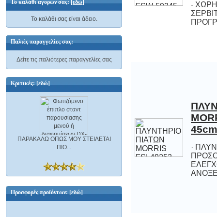
Το καλάθι αγορών σας:
[εδώ]
Το καλάθι σας είναι άδειο.
ΠΡΟΓΡ
Παλιές παραγγελίες σας:
Δείτε τις παλιότερες παραγγελίες σας
Κριτικές:
[εδώ]
ΠΛΥΝ
MORR
45cm
ΠΑΡΑΚΑΛΩ ΟΠΩΣ ΜΟΥ ΣΤΕΙΛΕΤΑΙ
· ΠΛΥ
ΠΡΟΣ
ΕΛΕ
ΠΙΟ...
ΑΝΟΞΕΙ
Προσφορές προϊόντων:
[εδώ]