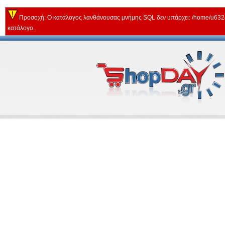
Προσοχή: Ο κατάλογος λανθάνουσας μνήμης SQL δεν υπάρχει: /home/u63243
κατάλογο.