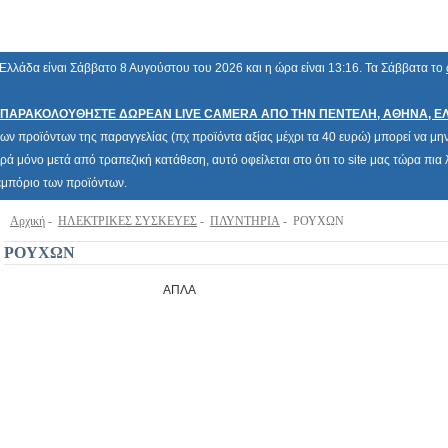
Ελλάδα είναι Σάββατο 8 Αυγούστου του 2026 και η ώρα είναι 13:16. Τα Σάββατα το
ΠΑΡΑΚΟΛΟΥΘΗΣΤΕ ΔΩΡΕΑΝ LIVE CAMERA ΑΠΟ ΤΗΝ ΠΕΝΤΕΛΗ, ΑΘΗΝΑ, Ε
των προϊόντων της παραγγελίας (πχ προϊόντα αξίας μέχρι τα 40 ευρώ) μπορεί να μην 
ρά μόνο μετά από τραπεζική κατάθεση, αυτό οφείλεται στο ότι το site μας τώρα πι
 εμπόριο των προϊόντων.
Αρχική
-
ΗΛΕΚΤΡΙΚΕΣ ΣΥΣΚΕΥΕΣ
-
ΠΛΥΝΤΗΡΙΑ
- ΡΟΥΧΩΝ
ΡΟΥΧΩΝ
ΑΠΛΑ