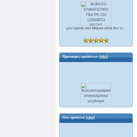
μου αρεσει σαν Μαρκα αλλα δεν το...
Προσφορές προϊόντων:
[εδώ]
Φωτοαντιγραφικό επαγγελματικό
μηχάνημα scanner δικτυακό και Φαξ A3
Ricoh Aficio MP C2500 ΕΛΑΦΡΩΣ
Νέα προϊόντα:
[εδώ]
ΜΕΤΑΧΕΙΡΙΣΜΕΝΟ
3500,00 €
599,00 €
Εξοικονομείτε : 2901,00 €