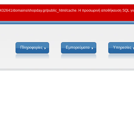
2641/domains/shopday.gr/public_html/cache. Η προσωρινή αποθήκευση SQL για γ
Πληροφορίες
Εμπορεύματα
Υπηρεσίες