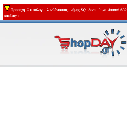
Προσοχή: Ο κατάλογος λανθάνουσας μνήμης SQL δεν υπάρχει: /home/u63243
κατάλογο.