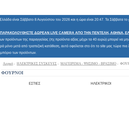
Ελλάδα είναι Σάββατο 8 Αυγούστου του 2026 και η ώρα είναι 20:47. Τα Σάββατα το
ΠΑΡΑΚΟΛΟΥΘΗΣΤΕ ΔΩΡΕΑΝ LIVE CAMERA ΑΠΟ ΤΗΝ ΠΕΝΤΕΛΗ, ΑΘΗΝΑ, Ε
των προϊόντων της παραγγελίας (πχ προϊόντα αξίας μέχρι τα 40 ευρώ) μπορεί να μην 
ρά μόνο μετά από τραπεζική κατάθεση, αυτό οφείλεται στο ότι το site μας τώρα πι
 εμπόριο των προϊόντων.
Αρχική
-
ΗΛΕΚΤΡΙΚΕΣ ΣΥΣΚΕΥΕΣ
-
ΜΑΓΕΙΡΕΜΑ - ΨΗΣΙΜΟ - ΒΡΑΣΙΜΟ
- ΦΟΥ
ΦΟΥΡΝΟΙ
ΕΣΤΙΕΣ
ΗΛΕΚΤΡΙΚΟΙ