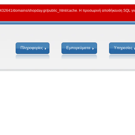
2641/domains/shopday.gr/public_html/cache. Η προσωρινή αποθήκευση SQL για γ
Πληροφορίες
Εμπορεύματα
Υπηρεσίες