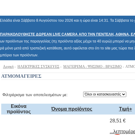
Ελλάδα είναι Σάββατο 8 Αυγούστου του 2026 και η ώρα είναι 14:31. Τα Σάββατα το
ΠΑΡΑΚΟΛΟΥΘΗΣΤΕ ΔΩΡΕΑΝ LIVE CAMERA ΑΠΟ ΤΗΝ ΠΕΝΤΕΛΗ, ΑΘΗΝΑ, Ε
των προϊόντων της παραγγελίας (πχ προϊόντα αξίας μέχρι τα 40 ευρώ) μπορεί να μην 
ρά μόνο μετά από τραπεζική κατάθεση, αυτό οφείλεται στο ότι το site μας τώρα πι
 εμπόριο των προϊόντων.
Αρχική
-
ΗΛΕΚΤΡΙΚΕΣ ΣΥΣΚΕΥΕΣ
-
ΜΑΓΕΙΡΕΜΑ - ΨΗΣΙΜΟ - ΒΡΑΣΙΜΟ
- ΑΤΜ
ΑΤΜΟΜΑΓΕΙΡΕΣ
Φιλτράρισμα των αποτελεσμάτων με:
Εικόνα
Όνομα προϊόντος
Τιμή+
προϊόντος
28,51 €
...λεπτομέρε