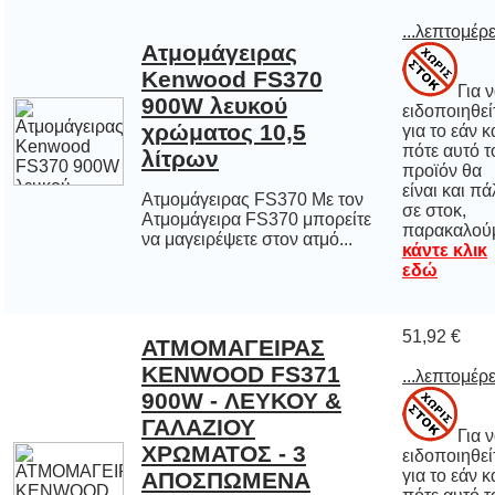
...λεπτομέρε
Ατμομάγειρας
Kenwood FS370
900W λευκού
χρώματος 10,5
Για 
ειδοποιηθε
για το εάν 
πότε αυτό
προϊόν 
είναι και π
σε στο
λίτρων
Ατμομάγειρας FS370 Με τον
Ατμομάγειρα FS370 μπορείτε
παρακαλού
να μαγειρέψετε στον ατμό...
κάντε κλικ
εδώ
51,92 €
ΑΤΜΟΜΑΓΕΙΡΑΣ
KENWOOD FS371
900W - ΛΕΥΚΟΥ &
ΓΑΛΑΖΙΟΥ
ΧΡΩΜΑΤΟΣ - 3
ΑΠΟΣΠΩΜΕΝΑ
ΕΠΙΠΕΔΑ 10,5
...λεπτομέρε
Για 
ειδοποιηθε
για το εάν 
πότε αυτό
προϊόν 
είναι και π
σε στο