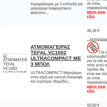
Ατμομάγειρας με 2 επίπεδα για
μαγείρεμα διαφορετικών
παρακαλού
κάντε κλικ
φαγητών...
εδώ
46,38 €
...λεπτομέρε
ΑΤΜΟΜΑΓΕΙΡΑΣ
TEFAL VC1002
ULTRACOMPACT ΜΕ
Για 
ειδοποιηθε
για το εάν 
πότε αυτό
προϊόν 
είναι και π
σε στο
3 ΜΠΟΛ
ULTRACOMPACT Μαγείρεμα
στον ατμό για υγιεινή διατροφή
και λιγότερες θερμίδες...
παρακαλού
κάντε κλικ
εδώ
50,00 €