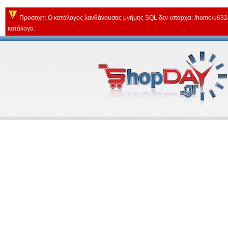
Προσοχή: Ο κατάλογος λανθάνουσας μνήμης SQL δεν υπάρχει: /home/u63243
κατάλογο.