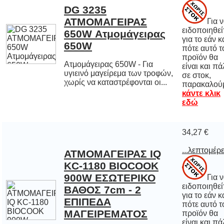
DG 3235
ΑΤΜΟΜΑΓΕΙΡΑΣ
650W Ατμομάγειρας
Για 
ειδοποιηθε
για το εάν 
πότε αυτό
προϊόν 
είναι και π
σε στο
650W
Ατμομάγειρας 650W - Για
υγιεινό μαγείρεμα των τροφών,
χωρίς να καταστρέφονται οι...
παρακαλού
κάντε κλικ
εδώ
34,27 €
...λεπτομέρε
ΑΤΜΟΜΑΓΕΙΡΑΣ IQ
KC-1180 BIOCOOK
900W ΕΣΩΤΕΡΙΚΟ
ΒΑΘΟΣ 7cm - 2
ΕΠΙΠΕΔΑ
Για 
ειδοποιηθε
για το εάν 
πότε αυτό
προϊόν 
είναι και π
σε στο
ΜΑΓΕΙΡΕΜΑΤΟΣ