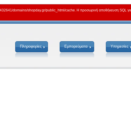
2641/domains/shopday.gr/public_html/cache. Η προσωρινή αποθήκευση SQL για γ
Πληροφορίες
Εμπορεύματα
Υπηρεσίες