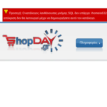
Προσοχή: Ο κατάλογος λανθάνουσας μνήμης SQL δεν υπάρχει: /home/u632
απόκριση δεν θα λειτουργεί μέχρι να δημιουργήσετε αυτό τον κατάλογο.
Πληροφορίες