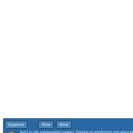
Εμφάνιση
Allow
Block
Αυτό το site χρησιμοποιεί cookies. Εφόσον το αποδέχεστε τότε κάντε κ