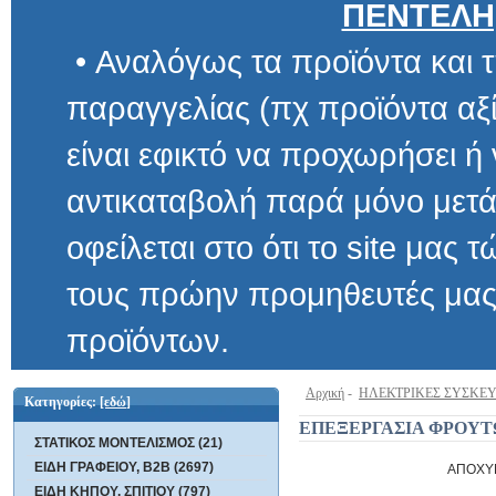
ΠΕΝΤΕΛΗ
• Αναλόγως τα προϊόντα και τ
παραγγελίας (πχ προϊόντα αξίας μ
είναι εφικτό να προχωρήσει ή να 
αντικαταβολή παρά μόνο μετά α
οφείλεται στο ότι το site μας τώρα 
τους πρώην προμηθευτές μας και
προϊόντων.
Αρχική
-
ΗΛΕΚΤΡΙΚΕΣ ΣΥΣΚΕ
Κατηγορίες:
[εδώ]
ΕΠΕΞΕΡΓΑΣΙΑ ΦΡΟΥ
ΣΤΑΤΙΚΟΣ ΜΟΝΤΕΛΙΣΜΟΣ (21)
ΕΙΔΗ ΓΡΑΦΕΙΟΥ, B2B (2697)
ΑΠΟΧΥ
ΕΙΔΗ ΚΗΠΟΥ, ΣΠΙΤΙΟΥ (797)