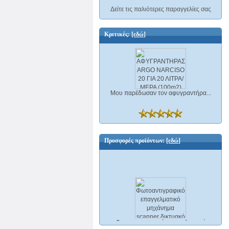
Δείτε τις παλιότερες παραγγελίες σας
Κριτικές:
[εδώ]
Μου παρέδωσαν τον αφυγραντήρα...
Προσφορές προϊόντων:
[εδώ]
Φωτοαντιγραφικό επαγγελματικό
μηχάνημα scanner δικτυακό και Φαξ A3
Ricoh Aficio MP C2500 ΕΛΑΦΡΩΣ