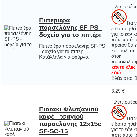
...λεπτομέρε
Πιπεριέρα
πορσελάνης SF-PS -
Για 
ειδοποιηθε
για το εάν 
πότε αυτό
προϊόν θα εί
και πάλι
στοκ
δοχείο για το πιπέρι
Πιπεριέρα πορσελάνης SF-PS
- δοχείο για το πιπέρι
Κατάλληλα για φούρνο...
παρακαλού
κάντε κλικ
εδώ
Ελάχιστο: 
3,29 €
...λεπτομέρε
Πιατάκι Φλυτζανιού
καφέ - τσαγιού
πορσελάνης 12x15c
Για 
ειδοποιηθε
για το εάν 
πότε αυτό
προϊόν θα εί
και πάλι
στοκ
SF-SC-15