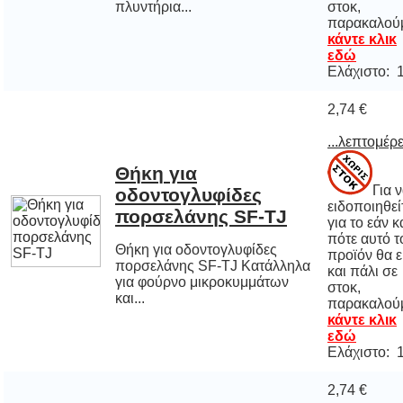
πλυντήρια...
παρακαλού
κάντε κλικ
εδώ
Ελάχιστο: 
2,74 €
...λεπτομέρε
Θήκη για
οδοντογλυφίδες
Για 
ειδοποιηθε
για το εάν 
πότε αυτό
προϊόν θα εί
και πάλι
στοκ
πορσελάνης SF-TJ
Θήκη για οδοντογλυφίδες
πορσελάνης SF-TJ Κατάλληλα
για φούρνο μικροκυμμάτων
και...
παρακαλού
κάντε κλικ
εδώ
Ελάχιστο: 
2,74 €