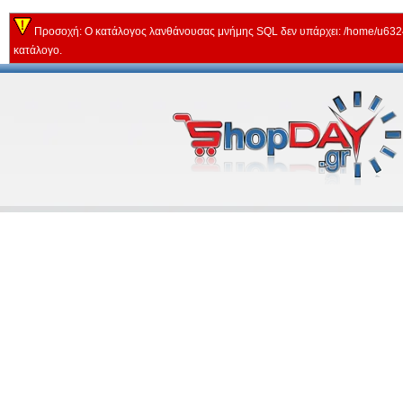
Προσοχή: Ο κατάλογος λανθάνουσας μνήμης SQL δεν υπάρχει: /home/u63243
κατάλογο.