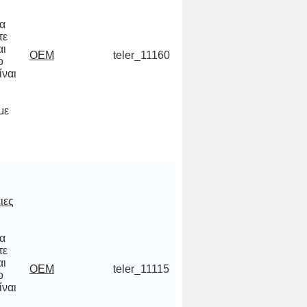
να
ίτε
και
 το
ναι
 σε
,
OEM
teler_11160
με
ιες
να
ίτε
και
 το
ναι
 σε
,
OEM
teler_11115