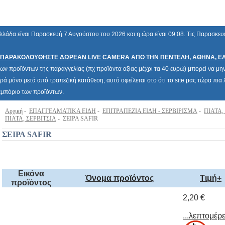
λλάδα είναι Παρασκευή 7 Αυγούστου του 2026 και η ώρα είναι 09:08. Τις Παρασκευ
ΠΑΡΑΚΟΛΟΥΘΗΣΤΕ ΔΩΡΕΑΝ LIVE CAMERA ΑΠΟ ΤΗΝ ΠΕΝΤΕΛΗ, ΑΘΗΝΑ, Ε
των προϊόντων της παραγγελίας (πχ προϊόντα αξίας μέχρι τα 40 ευρώ) μπορεί να μην 
ρά μόνο μετά από τραπεζική κατάθεση, αυτό οφείλεται στο ότι το site μας τώρα πι
 εμπόριο των προϊόντων.
Αρχική
-
ΕΠΑΓΓΕΛΜΑΤΙΚΑ ΕΙΔΗ
-
ΕΠΙΤΡΑΠΕΖΙΑ ΕΙΔΗ - ΣΕΡΒΙΡΙΣΜΑ
-
ΠΙΑΤΑ,
ΠΙΑΤΑ, ΣΕΡΒΙΤΣΙΑ
- ΣΕΙΡΑ SAFIR
ΣΕΙΡΑ SAFIR
Εικόνα
Όνομα προϊόντος
Τιμή+
προϊόντος
2,20 €
...λεπτομέρε