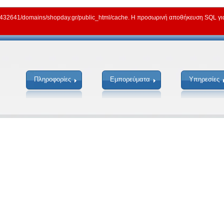
2641/domains/shopday.gr/public_html/cache. Η προσωρινή αποθήκευση SQL για γ
Πληροφορίες
Εμπορεύματα
Υπηρεσίες