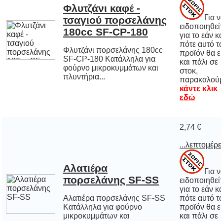
Φλυτζάνι καφέ -
τσαγιού πορσελάνης
Για 
ειδοποιηθε
για το εάν 
πότε αυτό
προϊόν θα εί
και πάλι
στοκ
180cc SF-CP-180
Φλυτζάνι πορσελάνης 180cc
SF-CP-180 Κατάλληλα για
φούρνο μικροκυμμάτων και
πλυντήρια...
παρακαλού
κάντε κλικ
εδώ
2,74 €
...λεπτομέρε
Αλατιέρα
Για 
ειδοποιηθε
για το εάν 
πότε αυτό
προϊόν θα εί
και πάλι
στοκ
πορσελάνης SF-SS
Αλατιέρα πορσελάνης SF-SS
Κατάλληλα για φούρνο
μικροκυμμάτων και