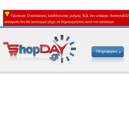
Προσοχή: Ο κατάλογος λανθάνουσας μνήμης SQL δεν υπάρχει: /home/u632
απόκριση δεν θα λειτουργεί μέχρι να δημιουργήσετε αυτό τον κατάλογο.
Πληροφορίες