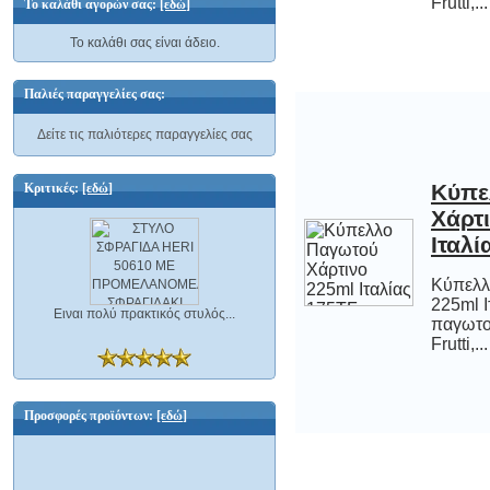
Frutti,...
Το καλάθι αγορών σας:
[εδώ]
Το καλάθι σας είναι άδειο.
Παλιές παραγγελίες σας:
Δείτε τις παλιότερες παραγγελίες σας
Κύπε
Χάρ
Κριτικές:
[εδώ]
Ιταλί
Κύπελλ
225ml Ι
παγωτο
Ειναι πολύ πρακτικός στυλός...
Frutti,...
Προσφορές προϊόντων:
[εδώ]