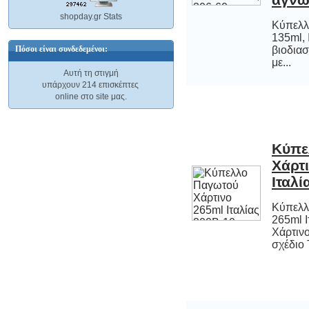
shopday.gr Stats
Κύπελλ
135ml,
βιοδια
CR-V3L/1B PANASONIC 3V FHOTO
LITHIUM Φωτο-λιθίου μπαταρία
Πόσοι είναι συνδεδεμένοι:
με...
PANASONIC 3V.
Αυτή τη στιγμή
16,78 €
υπάρχουν 214 επισκέπτες
online στο site μας.
Κύπε
Χάρ
AVIDSEN 103211 ΝΤΟΥΙ ΜΕ
ΤΗΛΕΧΕΙΡΙΣΤΗΡΙΟ Ντουί με
Ιταλί
τηλεχειριστήριο.
Κύπελλ
265ml
Χάρτινο
17,60 €
σχέδιο T