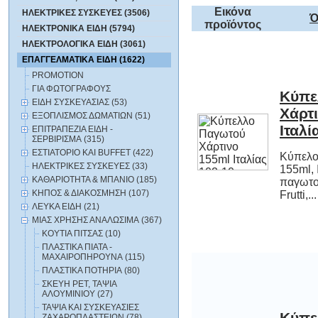
Εικόνα
ΗΛΕΚΤΡΙΚΕΣ ΣΥΣΚΕΥΕΣ (3506)
Ό
προϊόντος
ΗΛΕΚΤΡΟΝΙΚΑ ΕΙΔΗ (5794)
ΗΛΕΚΤΡΟΛΟΓΙΚΑ ΕΙΔΗ (3061)
ΕΠΑΓΓΕΛΜΑΤΙΚΑ ΕΙΔΗ (1622)
PROMOTION
ΓΙΑ ΦΩΤΟΓΡΑΦΟΥΣ
Κύπε
Χάρ
ΕΙΔΗ ΣΥΣΚΕΥΑΣΙΑΣ (53)
ΕΞΟΠΛΙΣΜΟΣ ΔΩΜΑΤΙΩΝ (51)
Ιταλί
ΕΠΙΤΡΑΠΕΖΙΑ ΕΙΔΗ -
ΣΕΡΒΙΡΙΣΜΑ (315)
ΕΣΤΙΑΤΟΡΙΟ ΚΑΙ BUFFET (422)
Κύπελο
155ml, Ι
παγωτο
ΗΛΕΚΤΡΙΚΕΣ ΣΥΣΚΕΥΕΣ (33)
ΚΑΘΑΡΙΟΤΗΤΑ & ΜΠΑΝΙΟ (185)
ΚΗΠΟΣ & ΔΙΑΚΟΣΜΗΣΗ (107)
Frutti,...
ΛΕΥΚΑ ΕΙΔΗ (21)
ΜΙΑΣ ΧΡΗΣΗΣ ΑΝΑΛΩΣΙΜΑ (367)
ΚΟΥΤΙΑ ΠΙΤΣΑΣ (10)
ΠΛΑΣΤΙΚΑ ΠΙΑΤΑ -
ΜΑΧΑΙΡΟΠΗΡΟΥΝΑ (115)
ΠΛΑΣΤΙΚΑ ΠΟΤΗΡΙΑ (80)
ΣΚΕΥΗ PET, ΤΑΨΙΑ
ΑΛΟΥΜΙΝΙΟΥ (27)
ΤΑΨΙΑ ΚΑΙ ΣΥΣΚΕΥΑΣΙΕΣ
Κύπε
Χάρ
ΖΑΧΑΡΟΠΛΑΣΤΕΙΩΝ (78)