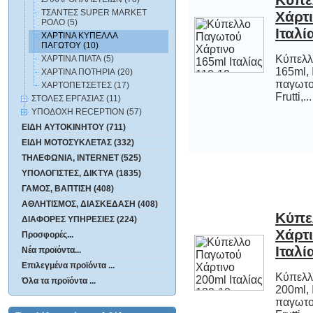
ΤΣΑΝΤΕΣ SUPER MARKET
ΡΟΛΟ (5)
Ιταλί
ΧΑΡΤΙΝΑ ΚΥΠΕΛΛΑ
ΠΑΓΩΤΟΥ (10)
Κύπελλ
165ml, Ι
παγωτο
ΧΑΡΤΙΝΑ ΠΙΑΤΑ (5)
ΧΑΡΤΙΝΑ ΠΟΤΗΡΙΑ (20)
ΧΑΡΤΟΠΕΤΣΕΤΕΣ (17)
Frutti,...
ΣΤΟΛΕΣ ΕΡΓΑΣΙΑΣ (11)
ΥΠΟΔΟΧΗ RECEPTION (57)
ΕΙΔΗ ΑΥΤΟΚΙΝΗΤΟΥ (711)
ΕΙΔΗ ΜΟΤΟΣΥΚΛΕΤΑΣ (332)
ΤΗΛΕΦΩΝΙΑ, INTERNET (525)
ΥΠΟΛΟΓΙΣΤΕΣ, ΔΙΚΤΥΑ (1835)
ΓΑΜΟΣ, ΒΑΠΤΙΣΗ (408)
ΑΘΛΗΤΙΣΜΟΣ, ΔΙΑΣΚΕΔΑΣΗ (408)
Κύπε
Χάρ
ΔΙΑΦΟΡΕΣ ΥΠΗΡΕΣΙΕΣ (224)
Προσφορές...
Ιταλί
Νέα προϊόντα...
Επιλεγμένα προϊόντα ...
Κύπελλ
200ml, Ι
παγωτο
Όλα τα προϊόντα ...