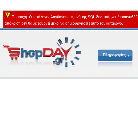
Προσοχή: Ο κατάλογος λανθάνουσας μνήμης SQL δεν υπάρχει: /home/u632
απόκριση δεν θα λειτουργεί μέχρι να δημιουργήσετε αυτό τον κατάλογο.
Πληροφορίες