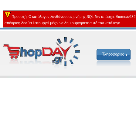
Προσοχή: Ο κατάλογος λανθάνουσας μνήμης SQL δεν υπάρχει: /home/u632
απόκριση δεν θα λειτουργεί μέχρι να δημιουργήσετε αυτό τον κατάλογο.
Πληροφορίες