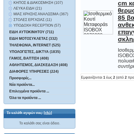
ΚΗΠΟΣ & ΔΙΑΚΟΣΜΗΣΗ (107)
ΛΕΥΚΑ ΕΙΔΗ (21)
ΜΙΑΣ ΧΡΗΣΗΣ ΑΝΑΛΩΣΙΜΑ (367)
ΣΤΟΛΕΣ ΕΡΓΑΣΙΑΣ (11)
ΥΠΟΔΟΧΗ RECEPTION (57)
ΕΙΔΗ ΑΥΤΟΚΙΝΗΤΟΥ (711)
σκλη
ΕΙΔΗ ΜΟΤΟΣΥΚΛΕΤΑΣ (332)
ΤΗΛΕΦΩΝΙΑ, INTERNET (525)
Ισοθερ
ISOBOX
πολυα
ΥΠΟΛΟΓΙΣΤΕΣ, ΔΙΚΤΥΑ (1835)
ΓΑΜΟΣ, ΒΑΠΤΙΣΗ (408)
ΑΘΛΗΤΙΣΜΟΣ, ΔΙΑΣΚΕΔΑΣΗ (408)
συντήρη
ΔΙΑΦΟΡΕΣ ΥΠΗΡΕΣΙΕΣ (224)
Εμφανίζονται
1
έως
2
(από
2
προ
Προσφορές...
Νέα προϊόντα...
Επιλεγμένα προϊόντα ...
Όλα τα προϊόντα ...
Το καλάθι αγορών σας:
[εδώ]
Το καλάθι σας είναι άδειο.