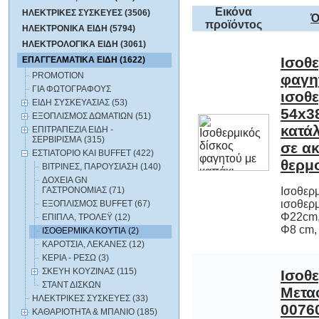
Εικόνα
ΗΛΕΚΤΡΙΚΕΣ ΣΥΣΚΕΥΕΣ (3506)
Ό
προϊόντος
ΗΛΕΚΤΡΟΝΙΚΑ ΕΙΔΗ (5794)
ΗΛΕΚΤΡΟΛΟΓΙΚΑ ΕΙΔΗ (3061)
Ισοθ
φαγη
ισοθ
54x
κατάλ
σε
ΕΠΑΓΓΕΛΜΑΤΙΚΑ ΕΙΔΗ (1622)
PROMOTION
ΓΙΑ ΦΩΤΟΓΡΑΦΟΥΣ
ΕΙΔΗ ΣΥΣΚΕΥΑΣΙΑΣ (53)
ΕΞΟΠΛΙΣΜΟΣ ΔΩΜΑΤΙΩΝ (51)
ΕΠΙΤΡΑΠΕΖΙΑ ΕΙΔΗ -
ΣΕΡΒΙΡΙΣΜΑ (315)
ΕΣΤΙΑΤΟΡΙΟ ΚΑΙ BUFFET (422)
θερμ
ΒΙΤΡΙΝΕΣ, ΠΑΡΟΥΣΙΑΣΗ (140)
ΔΟΧΕΙΑ GN
ΓΑΣΤΡΟΝΟΜΙΑΣ (71)
Ισοθερμ
ισοθερ
Φ22cm,
ΕΞΟΠΛΙΣΜΟΣ BUFFET (67)
ΕΠΙΠΛΑ, ΤΡΟΛΕΫ (12)
Φ8 cm, κ
ΙΣΟΘΕΡΜΙΚΑ ΚΟΥΤΙΑ (2)
ΚΑΡΟΤΣΙΑ, ΛΕΚΑΝΕΣ (12)
ΚΕΡΙΑ - ΡΕΣΩ (3)
ΣΚΕΥΗ ΚΟΥΖΙΝΑΣ (115)
Ισοθε
Μεταφ
00760
cm κα
θερμοκ
85 βαθ
ανθεκ
επαγ
ΣΤΑΝΤ ΔΙΣΚΩΝ
ΗΛΕΚΤΡΙΚΕΣ ΣΥΣΚΕΥΕΣ (33)
ΚΑΘΑΡΙΟΤΗΤΑ & ΜΠΑΝΙΟ (185)