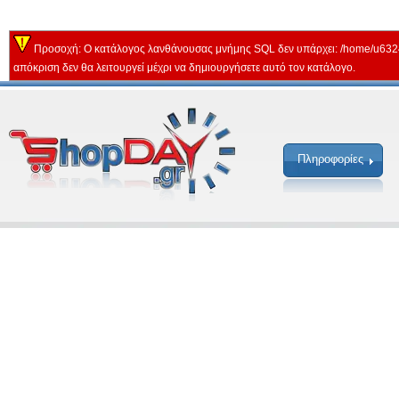
Προσοχή: Ο κατάλογος λανθάνουσας μνήμης SQL δεν υπάρχει: /home/u632
απόκριση δεν θα λειτουργεί μέχρι να δημιουργήσετε αυτό τον κατάλογο.
Πληροφορίες