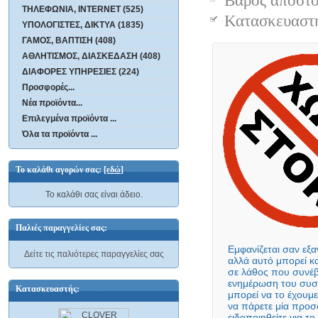
Βάρος αποστολ
ΤΗΛΕΦΩΝΙΑ, INTERNET (525)
Κατασκευασ
ΥΠΟΛΟΓΙΣΤΕΣ, ΔΙΚΤΥΑ (1835)
ΓΑΜΟΣ, ΒΑΠΤΙΣΗ (408)
ΑΘΛΗΤΙΣΜΟΣ, ΔΙΑΣΚΕΔΑΣΗ (408)
ΔΙΑΦΟΡΕΣ ΥΠΗΡΕΣΙΕΣ (224)
Προσφορές...
Νέα προϊόντα...
Επιλεγμένα προϊόντα ...
Όλα τα προϊόντα ...
Το καλάθι αγορών σας:
[εδώ]
Το καλάθι σας είναι άδειο.
Παλιές παραγγελίες σας:
Εμφανίζεται σαν εξ
αλλά αυτό μπορεί κ
σε λάθος που συ
ενημέρωση του σ
μπορεί να το έχουμ
να πάρετε μία προ
ειδοποιηθείτε για 
αυτό το προϊόν θα ε
Δείτε τις παλιότερες παραγγελίες σας
Κατασκευαστής: