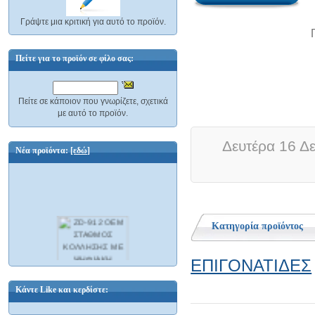
Γράψτε μια κριτική για αυτό το προϊόν.
Πείτε για το προϊόν σε φίλο σας:
Πείτε σε κάποιον που γνωρίζετε, σχετικά
με αυτό το προϊόν.
Δευτέρα 16 Δε
Νέα προϊόντα:
[εδώ]
Κατηγορία προϊόντος
ΕΠΙΓΟΝΑΤΙΔΕΣ
ZD-912 OEM ΣΤΑΘΜΟΣ ΚΟΛΛΗΣΗΣ
ΜΕ ΨΗΦΙΑΚΗ ΟΘΟΝΗ,
ΘΕΡΜΟΚΡΑΣΙΑ 160-480 ΒΑΘΜΟΥΣ
ΚΕΛΣΙΟΥ, ΧΩΡΗΤΙΚΟΤΗΤΑ ΑΕΡΑ (MAX)
Κάντε Like και κερδίστε: