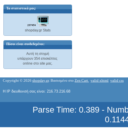
: 22L/MIN
166,99 €
Τα στατιστικά μας:
shopday.gr Stats
Πόσοι είναι συνδεδεμένοι:
CT-936C CT BRAND ΣΤΑΘΜΟΣ
ΚΟΛΛΗΣΗΣ ME ΘΕΡΜΟΚΡΑΣΙΑ 200-
480 ΒΑΘΜΟΥΣ ΚΕΛΣΙΟΥ, ΑΝΤΙΣΤΑΣΗ
Αυτή τη στιγμή
υπάρχουν 354 επισκέπτες
online στο site μας.
ΚΟΛΛΗΤΗΡΙΟΥ 24V/45W
35,78 €
Copyright © 2026
shopday.gr
. Βασισμένο στο
Zen Cart.
valid xhtml
valid css
Η IP διευθυνσή σας είναι: 216.73.216.68
Parse Time: 0.389 - Numb
CT-936CL CT BRAND ΣΤΑΘΜΟΣ
ΚΟΛΛΗΣΗΣ ΑΝΤΙΣΤΑΤΙΚΟΣ, MICRO-
0.114
CHIP
44,20 €