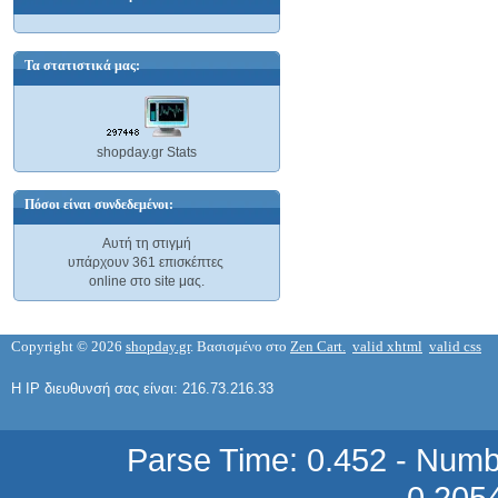
TELE...
TDA 7056 IC
0,10 €
1,50 €
Τα στατιστικά μας:
ΧΑΡΤΙ Α4...
0,01 €
shopday.gr Stats
TDA 7056A IC
Πόσοι είναι συνδεδεμένοι:
ΧΑΡΤΙ Α4...
1,38 €
3,02 €
Αυτή τη στιγμή
υπάρχουν 361 επισκέπτες
online στο site μας.
Πιάτο Λευκό
Copyright © 2026
shopday.gr
. Βασισμένο στο
Zen Cart.
valid xhtml
valid css
Πίτσας...
0,12 €
TDA 7056B IC
Η IP διευθυνσή σας είναι: 216.73.216.33
1,45 €
Parse Time: 0.452 - Numb
0.205