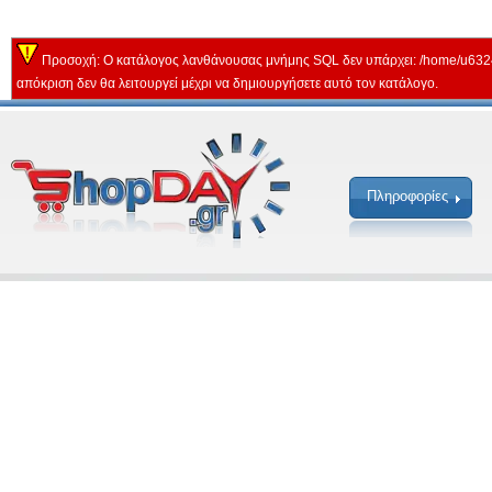
Προσοχή: Ο κατάλογος λανθάνουσας μνήμης SQL δεν υπάρχει: /home/u632
απόκριση δεν θα λειτουργεί μέχρι να δημιουργήσετε αυτό τον κατάλογο.
Πληροφορίες