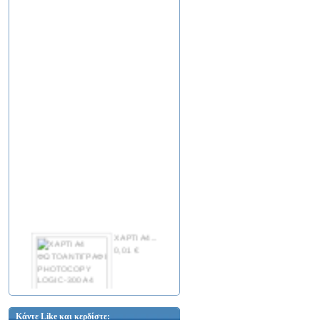
TDA 7052 IC
1,09 €
TDA 7052A IC
1,09 €
ΧΑΡΤΙ Α4...
0,01 €
YF-001 OEM
Κάντε Like και κερδίστε: