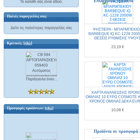
Επιλεγμένα προϊόντα
Το καλάθι σας είναι άδειο.
Παλιές παραγγελίες σας:
Δείτε τις παλιότερες παραγγελίες σας
ΨΗΣΤΙΕΡΑ - ΜΠΑΡΜΠΕΚΙΟ
BARBEQUE IQ KC-1228 2000W
ΘΕΣΕΙΣ ΡΥΘΜΙΣΗΣ ΥΨΟΥ
Κριτικές:
[εδώ]
23,19 €
Παράγγειλα έναν...
ΚΑΡΤΑ ΑΝΑΝΕΩΣΗΣ ΧΡΟΝ
ΟΜΙΛΙΑΣ 10 ΕΥΡΩ COSMOTE ΑΥΛ
ΧΡΟΝΟΣ ΟΜΙΛΙΑΣ ΔΕΚΑ EU
Προσφορές προϊόντων:
[εδώ]
10,08 €
Προϊόντα σε προσφορά 