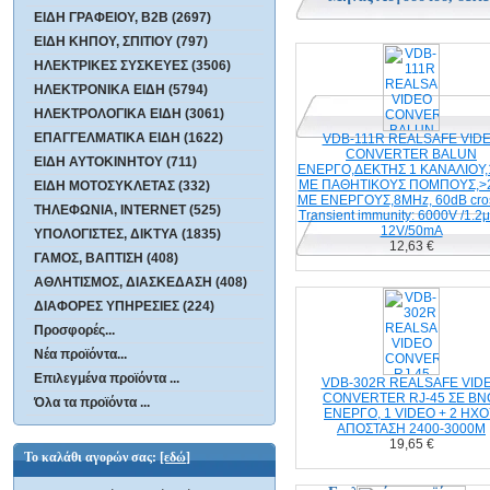
ΕΙΔΗ ΓΡΑΦΕΙΟΥ, B2B (2697)
ΕΙΔΗ ΚΗΠΟΥ, ΣΠΙΤΙΟΥ (797)
ΗΛΕΚΤΡΙΚΕΣ ΣΥΣΚΕΥΕΣ (3506)
ΗΛΕΚΤΡΟΝΙΚΑ ΕΙΔΗ (5794)
ΗΛΕΚΤΡΟΛΟΓΙΚΑ ΕΙΔΗ (3061)
ΕΠΑΓΓΕΛΜΑΤΙΚΑ ΕΙΔΗ (1622)
VDB-111R REALSAFE VID
CONVERTER ΒΑLU
ΕΝΕΡΓΟ,ΔΕΚΤΗΣ 1 ΚΑΝΑΛΙΟΥ,150
ΜΕ ΠΑΘΗΤΙΚΟΥΣ ΠΟΜΠΟΥΣ,>200
ΜΕ ΕΝΕΡΓΟΥΣ,8MHz, 60dB crosstal
Transient immunity: 6000V /1.2μS,
ΕΙΔΗ ΑΥΤΟΚΙΝΗΤΟΥ (711)
ΕΙΔΗ ΜΟΤΟΣΥΚΛΕΤΑΣ (332)
ΤΗΛΕΦΩΝΙΑ, INTERNET (525)
12V/50mA
ΥΠΟΛΟΓΙΣΤΕΣ, ΔΙΚΤΥΑ (1835)
12,63 €
ΓΑΜΟΣ, ΒΑΠΤΙΣΗ (408)
ΑΘΛΗΤΙΣΜΟΣ, ΔΙΑΣΚΕΔΑΣΗ (408)
ΔΙΑΦΟΡΕΣ ΥΠΗΡΕΣΙΕΣ (224)
Προσφορές...
Νέα προϊόντα...
Επιλεγμένα προϊόντα ...
VDB-302R REALSAFE VID
CΟNVERTER RJ-45 ΣΕ BN
ΕΝΕΡΓΟ, 1 VIDEO + 2 HXO
Όλα τα προϊόντα ...
ΑΠΟΣΤΑΣΗ 2400-3000Μ
19,65 €
Το καλάθι αγορών σας:
[εδώ]