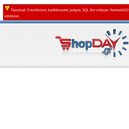
Προσοχή: Ο κατάλογος λανθάνουσας μνήμης SQL δεν υπάρχει: /home/u63243
κατάλογο.